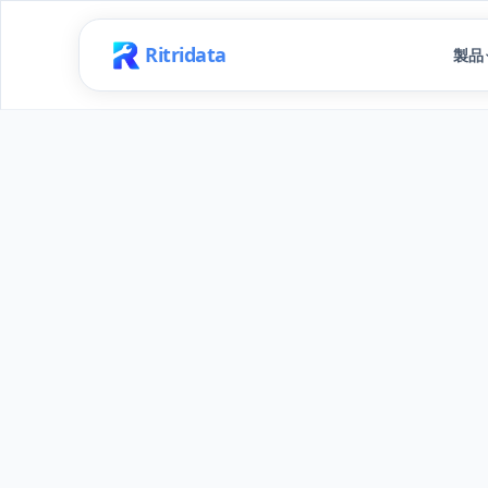
Ritridata
製品