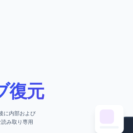
ブ復元
後に内部および
な読み取り専用