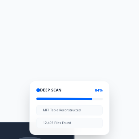
DEEP SCAN
84%
MFT Table Reconstructed
12,405 Files Found